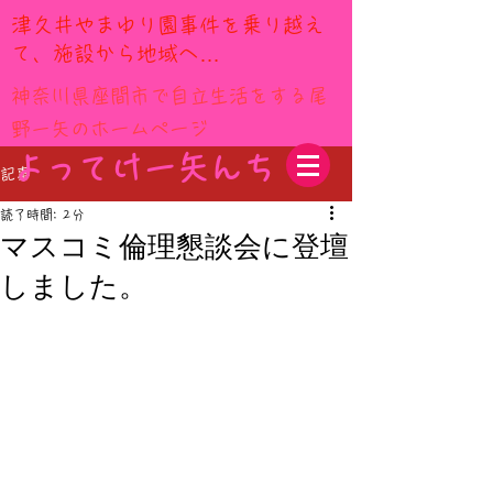
​津久井やまゆり園事件を乗り越え
て、施設から地域へ…
神奈川県座間市で自立生活をする尾
野一矢のホームページ
​よってけ一矢んち
記事
読了時間: 2分
マスコミ倫理懇談会に登壇
しました。