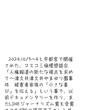
2024.10/3〜4と宇都宮で開催
された、マスコミ倫理懇談会
「人権報道の新たな視点を求め
て～津久井津久井やまゆり園事
件　被害者家族の「小さな喜
び」を伝える」という事で、以
前ドキュメンタリーを作り、ま
たLINEジャーナリズム賞も受賞