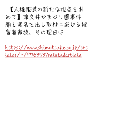
 【人権報道の新たな視点を求
めて】津久井やまゆり園事件　
顔と実名を出し取材に応じる被
害者家族、その理由は
https://www.shimotsuke.co.jp/art
icles/-/976353?relatedarticle
https://video.wixstatic.com/video/bdea3d_333d4153b
43e4dd99630cec7a61abd0c/1080p/mp4/file.mp4