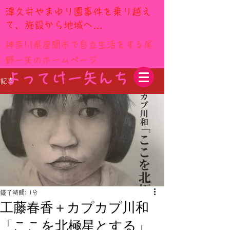
​津久井やまゆり園事件を乗り越え
て、施設から地域へ…
神奈川県座間市で自立生活をする尾
野一矢のホームページ
​よってけ一矢んち
記事
読了時間: 1分
工藤春香＋カプカプ川和
「ここを北極星とする」