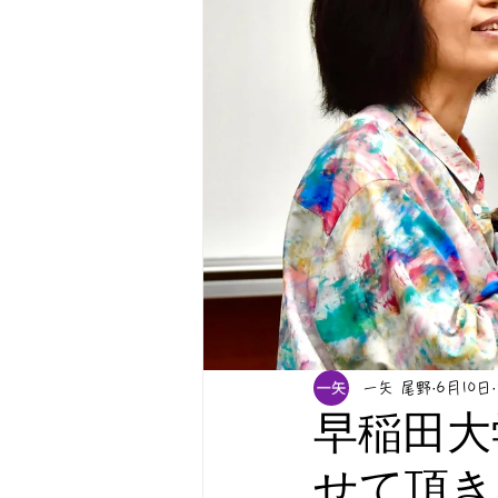
一矢 尾野
6月10日
早稲田大
せて頂き