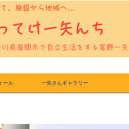
えて、施設から地域へ…
よってけ一矢んち
奈川県座間市で自立生活をする尾野一矢
ィール
一矢さんギャラリー