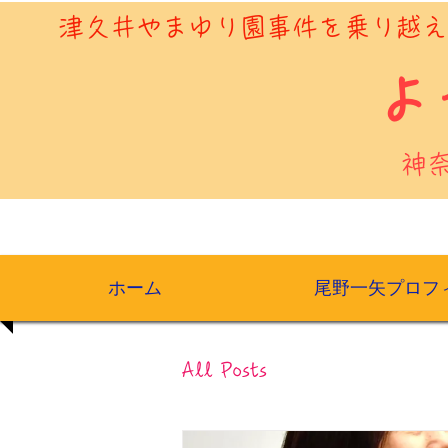
​津久井やまゆり園事件を乗り越
​
神
ホーム
尾野一矢プロフ
All Posts