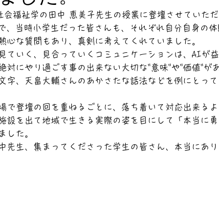
て社会福祉学の田中 恵美子先生の授業に登壇させていた
とで、当時小学生だった皆さんも、それぞれ自分自身の
熱心な質問もあり、真剣に考えてくれていました。
見ていく、見合っていくコミュニケーションは、AIが
絶対にやり過ごす事の出来ない大切な"意味"や"価値"が
文字、天畠大輔さんのあかさたな話法などを例にとって
場で登壇の回を重ねるごとに、落ち着いて対応出来るよ
施設を出て地域で生きる実際の姿を目にして「本当に勇
ました。
中先生、集まってくださった学生の皆さん、本当にあり