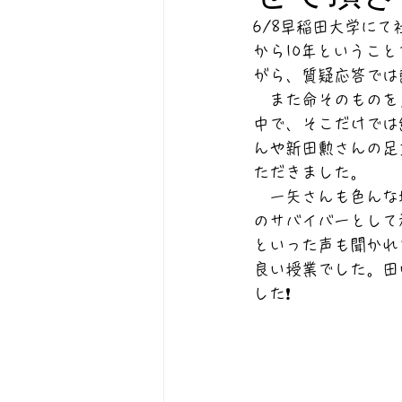
6/8早稲田大学に
から10年というこ
がら、質疑応答では
　また命そのものを
中で、そこだけでは
んや新田勲さんの足
ただきました。
　一矢さんも色んな
のサバイバーとして
といった声も聞かれ
良い授業でした。田
した❗️