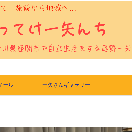
えて、施設から地域へ…
よってけ一矢んち
奈川県座間市で自立生活をする尾野一矢
ィール
一矢さんギャラリー