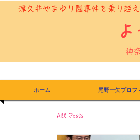
​津久井やまゆり園事件を乗り越
​
神
ホーム
尾野一矢プロフ
All Posts