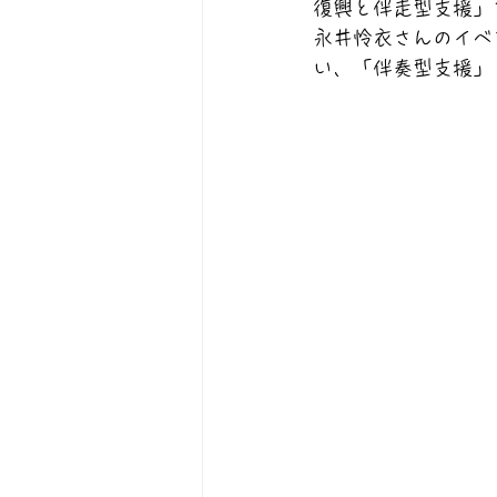
復興と伴走型支援」
永井怜衣さんのイベ
い、「伴奏型支援」