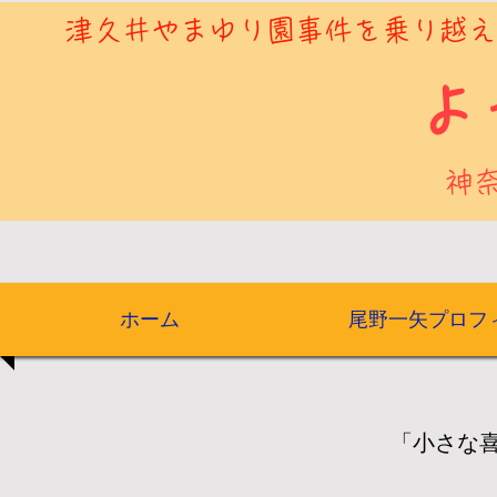
​津久井やまゆり園事件を乗り越
​
神
ホーム
尾野一矢プロフ
「小さな
JNN