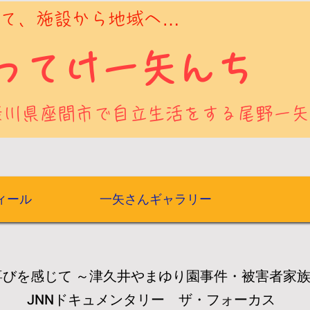
えて、施設から地域へ…
よってけ一矢んち
奈川県座間市で自立生活をする尾野一矢
ィール
一矢さんギャラリー
喜びを感じて ～津久井やまゆり園事件・被害者
ドキュメンタリー ザ・フォーカス