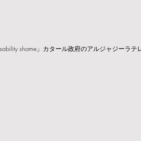
 disability shame」カタール政府のアルジャジー